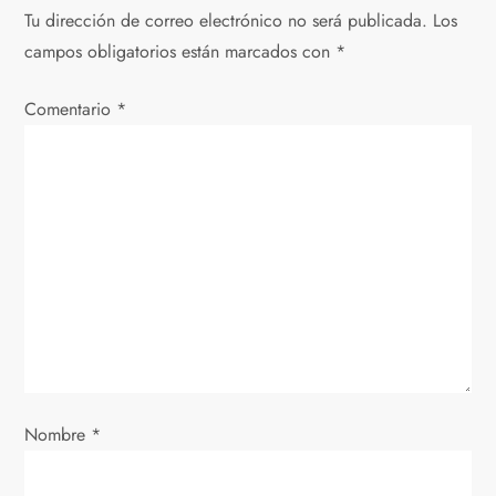
g
Tu dirección de correo electrónico no será publicada.
Los
campos obligatorios están marcados con
*
a
Comentario
c
*
i
ó
n
d
e
e
Nombre
*
n