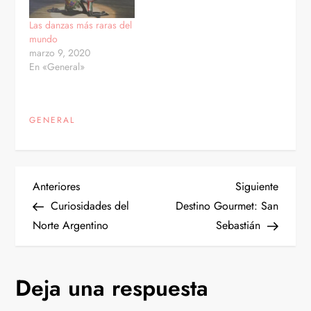
Las danzas más raras del
mundo
marzo 9, 2020
En «General»
GENERAL
N
Entrada
Siguien
Anteriores
Siguiente
anterior
entrad
Curiosidades del
Destino Gourmet: San
a
Norte Argentino
Sebastián
v
Deja una respuesta
e