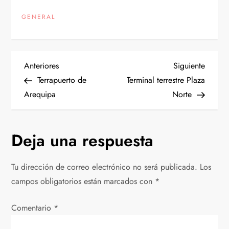
GENERAL
N
Entrada
Siguien
Anteriores
Siguiente
anterior
entrad
Terrapuerto de
Terminal terrestre Plaza
a
Arequipa
Norte
v
Deja una respuesta
e
g
Tu dirección de correo electrónico no será publicada.
Los
campos obligatorios están marcados con
*
a
Comentario
c
*