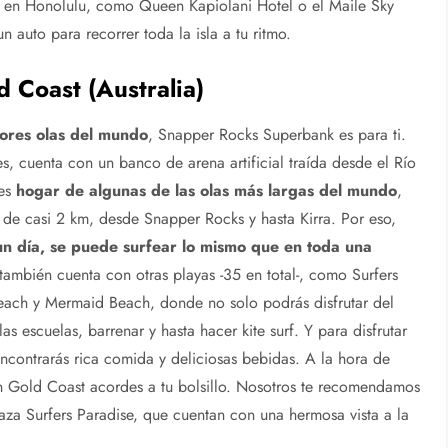
es en Honolulu, como Queen Kapiolani Hotel o el Maile Sky
n auto para recorrer toda la isla a tu ritmo.
Coast (Australia)
jores olas del mundo
, Snapper Rocks Superbank es para ti.
 cuenta con un banco de arena artificial traída desde el Río
 es
hogar de algunas de las olas más largas del mundo
,
 de casi 2 km, desde Snapper Rocks y hasta Kirra. Por eso,
un día, se puede surfear lo mismo que en toda una
 también cuenta con otras playas -35 en total-, como Surfers
each y Mermaid Beach, donde no solo podrás disfrutar del
las escuelas, barrenar y hasta hacer kite surf. Y para disfrutar
encontrarás rica comida y deliciosas bebidas. A la hora de
en Gold Coast acordes a tu bolsillo. Nosotros te recomendamos
aza Surfers Paradise, que cuentan con una hermosa vista a la