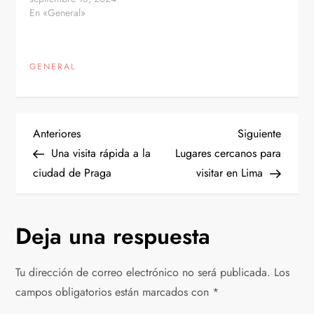
En «General»
GENERAL
N
Entrada
Siguien
Anteriores
Siguiente
anterior
entrad
Una visita rápida a la
Lugares cercanos para
a
ciudad de Praga
visitar en Lima
v
Deja una respuesta
e
g
Tu dirección de correo electrónico no será publicada.
Los
campos obligatorios están marcados con
*
a