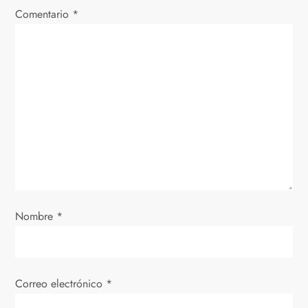
Comentario
c
*
i
ó
n
d
e
e
Nombre
*
n
t
Correo electrónico
*